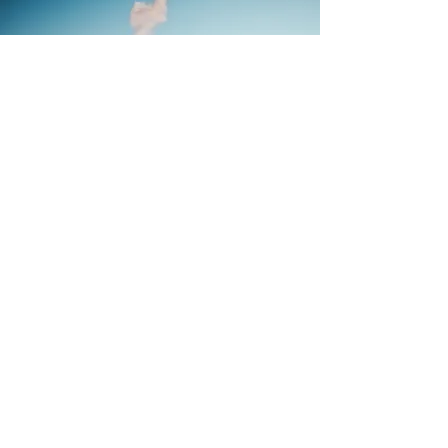
Klaar met piekeren en
verdoven?
Rust in je
hoofdkantoor
Wij geven trainingen in
mindfulness en meditatie voor
beginners, en