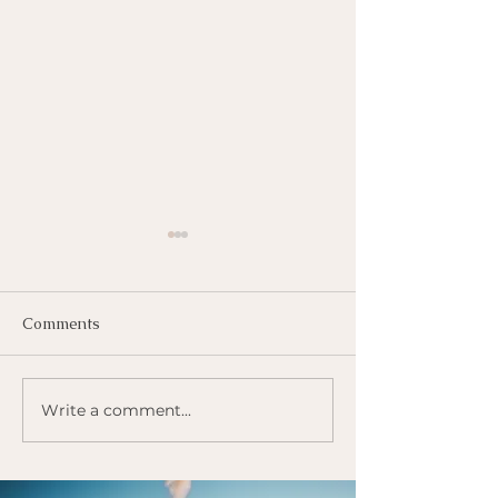
Comments
Radio Gekkenw
Waarom we mediteren
Write a comment...