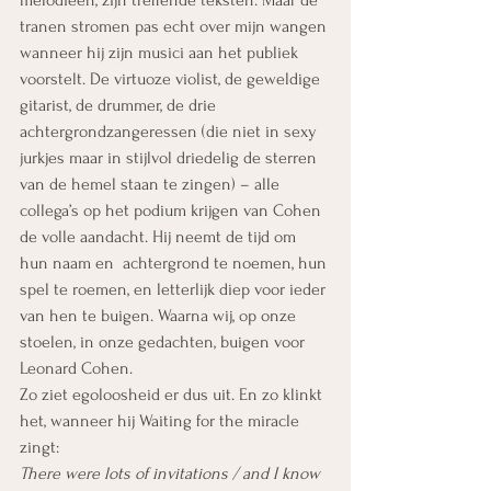
melodieën, zijn treffende teksten. Maar de 
tranen stromen pas echt over mijn wangen 
wanneer hij zijn musici aan het publiek 
voorstelt. De virtuoze violist, de geweldige 
gitarist, de drummer, de drie 
achtergrondzangeressen (die niet in sexy 
jurkjes maar in stijlvol driedelig de sterren 
van de hemel staan te zingen) – alle 
collega’s op het podium krijgen van Cohen 
de volle aandacht. Hij neemt de tijd om 
hun naam en  achtergrond te noemen, hun 
spel te roemen, en letterlijk diep voor ieder 
van hen te buigen. Waarna wij, op onze 
stoelen, in onze gedachten, buigen voor 
Leonard Cohen.
Zo ziet egoloosheid er dus uit. En zo klinkt 
het, wanneer hij Waiting for the miracle 
zingt:
There were lots of invitations / and I know 