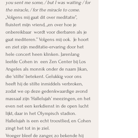
you sent me some, / but I was waiting / for 
the miracle, / for the miracle to come.
,,Volgens mij gaat dit over meditatie”, 
fluistert mijn vriend, ,,en over hoe je 
onbereikbaar  wordt voor dierbaren als je 
gaat mediteren.” Volgens mij ook.  Je hoort 
en ziet zijn meditatie-ervaring door het 
hele concert heen klinken. Jarenlang 
leefde Cohen in  een Zen Center bij Los 
Angeles als monnik onder de naam Jikan, 
die ‘stilte’ betekent. Gelukkig voor ons 
heeft hij de stilte inmiddels verbroken, 
zodat we op deze gedenkwaardige avond 
massaal zijn ‘Hallelujah’ meezingen, en het 
even net een kerkdienst in de open lucht 
lijkt, daar in het Olympisch stadion. 
Hallelujah is een echt troostlied, en Cohen 
zingt het tot in je ziel.
Vroeger bleef de zanger, zo bekende hij 