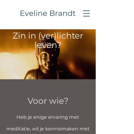
Eveline Brandt
Zin in (ver)lichter
leven?
Voor wie?
Heb je enige ervaring met
meditatie, wil je kennismaken met