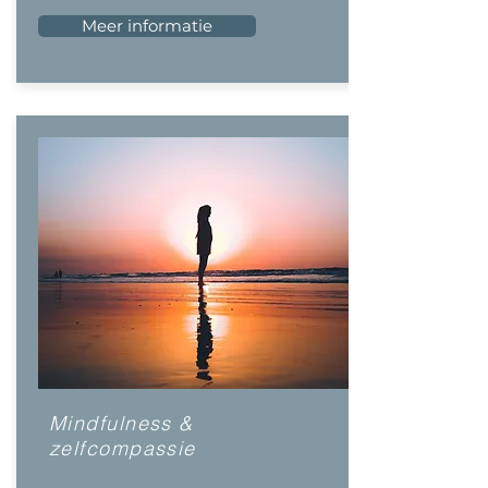
Meer informatie
Mindfulness &
zelfcompassie