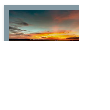
Coaching
Individuele begeleiding voor een
ieder die worstelt met stress en/of
levensvragen. Coachgesprekken
met ook oefeningen op maat