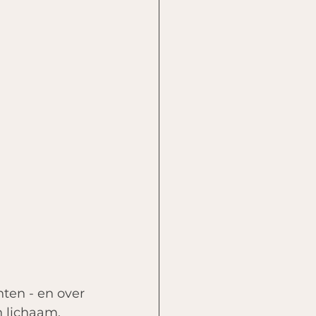
nten - en over 
 lichaam. 