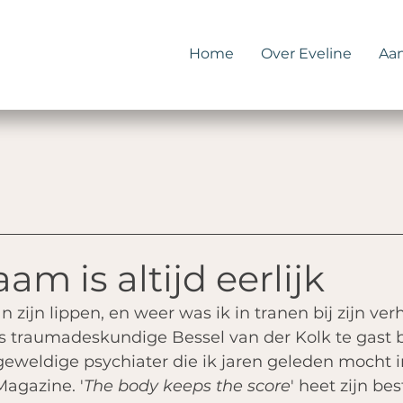
Home
Over Eveline
Aa
am is altijd eerlijk
 zijn lippen, en weer was ik in tranen bij zijn verh
 traumadeskundige Bessel van der Kolk te gast b
eweldige psychiater die ik jaren geleden mocht 
Magazine. '
The body keeps the score
' heet zijn best