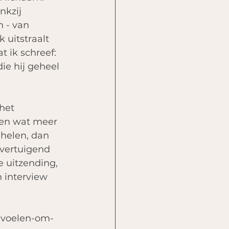
nkzij 
 - van 
 uitstraalt 
t ik schreef: 
ie hij geheel 
het 
ten wat meer 
 helen, dan 
overtuigend 
e uitzending, 
 interview 
g-voelen-om-