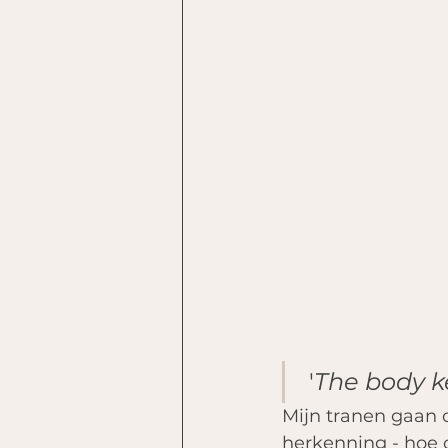
 '
The body k
Mijn tranen gaan ov
herkenning - hoe 