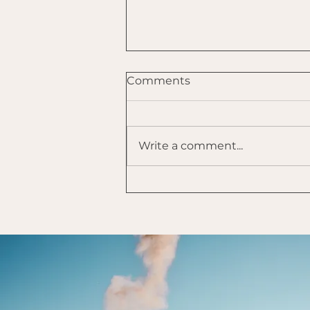
Comments
Write a comment...
Humor als medicijn: Een
interview met Gijs Jansen
over het omarmen van
nare gedachten met
humor.