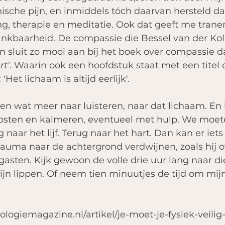
nische pijn, en inmiddels tóch daarvan hersteld da
, therapie en meditatie. Ook dat geeft me tranen
nkbaarheid. De compassie die Bessel van der Kolk
en sluit zo mooi aan bij het boek over compassie da
rt'
. Waarin ook een hoofdstuk staat met een titel d
'Het lichaam is altijd eerlijk'. 
en wat meer naar luisteren, naar dat lichaam. En 
oosten en kalmeren, eventueel met hulp. We moe
g naar het lijf. Terug naar het hart. Dan kan er iets
trauma naar de achtergrond verdwijnen, zoals hij 
gasten. Kijk gewoon de volle drie uur lang naar di
jn lippen. Of neem tien minuutjes de tijd om mijn
 
logiemagazine.nl/artikel/je-moet-je-fysiek-veili