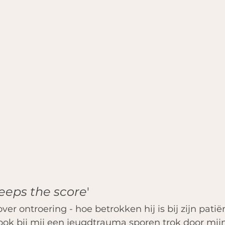
eeps the score
' 
er ontroering - hoe betrokken hij is bij zijn patië
ook bij mij een jeugdtrauma sporen trok door mijn