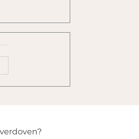
io Gekkenwerk
 verdoven?