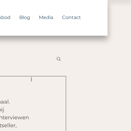
nbod
Blog
Media
Contact
aal. 
ij 
interviewen 
seller, 