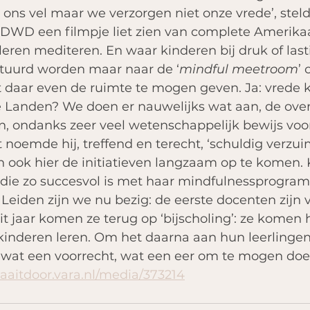
ons vel maar we verzorgen niet onze vrede’, stel
j DWD een filmpje liet zien van complete Amerika
leren mediteren. En waar kinderen bij druk of last
estuurd worden maar naar de ‘
mindful meetroom
’
 daar even de ruimte te mogen geven. Ja: vrede ku
ge Landen? We doen er nauwelijks wat aan, de ove
 in, ondanks zeer veel wetenschappelijk bewijs voo
at noemde hij, treffend en terecht, ‘schuldig verzui
 ook hier de initiatieven langzaam op te komen. K
, die zo succesvol is met haar mindfulnessprogra
 Leiden zijn we nu bezig: de eerste docenten zijn v
it jaar komen ze terug op ‘bijscholing’: ze komen h
kinderen leren. Om het daarna aan hun leerlinge
wat een voorrecht, wat een eer om te mogen doe
aaitdoor.vara.nl/media/373214