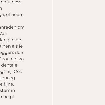
ndfulness 
n 
ga, of noem 
aanraden om 
 Van 
lang in de 
inen als je 
zeggen: doe 
 zou net zo 
dentale 
t hij. Ook 
 genoeg 
 fijne, 
ten’ in 
 helpt 