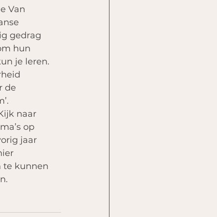
de Van 
anse 
ig gedrag 
 om hun 
n je leren. 
rheid 
r de 
m’.
ijk naar 
mma’s op 
orig jaar 
ier 
n te kunnen 
n. 