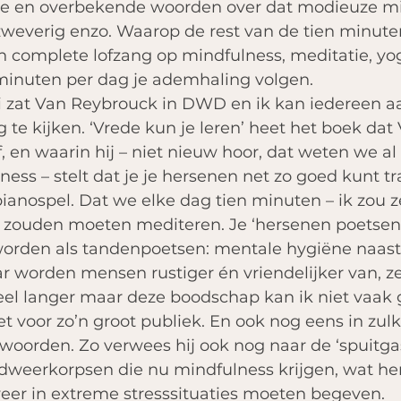
ge en overbekende woorden over dat modieuze mi
 zweverig enzo. Waarop de rest van de tien minute
 complete lofzang op mindfulness, meditatie, yo
minuten per dag je ademhaling volgen.
i zat Van Reybrouck in DWD en ik kan iedereen 
g te kijken. ‘Vrede kun je leren’ heet het boek dat
 en waarin hij – niet nieuw hoor, dat weten we al 
ss – stelt dat je je hersenen net zo goed kunt tra
ianospel. Dat we elke dag tien minuten – ik zou 
–  zouden moeten mediteren. Je ‘hersenen poetsen’
rden als tandenpoetsen: mentale hygiëne naast 
 worden mensen rustiger én vriendelijker van, zeg
eel langer maar deze boodschap kan ik niet vaak
t voor zo’n groot publiek. En ook nog eens in zulke
woorden. Zo verwees hij ook nog naar de ‘spuitgas
weerkorpsen die nu mindfulness krijgen, wat hen
eer in extreme stresssituaties moeten begeven.