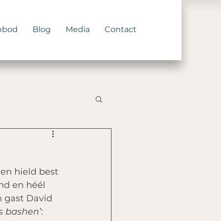
nbod
Blog
Media
Contact
en hield best 
nd en héél 
 gast David 
s bashen’
: 