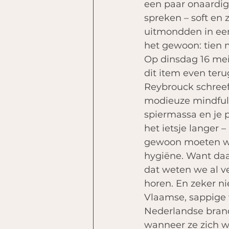
een paar onaardi
spreken – soft en
uitmondden in een
het gewoon: tien 
Op dinsdag 16 me
dit item even teru
Reybrouck schreef,
modieuze mindfulne
spiermassa en je p
het ietsje langer 
gewoon moeten wo
hygiëne. Want daar
dat weten we al v
horen. En zeker nie
Vlaamse, sappige 
Nederlandse brand
wanneer ze zich w