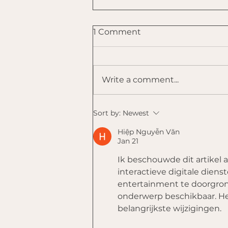
1 Comment
Write a comment...
Humor als medicijn: Een
Sort by:
Newest
interview met Gijs Jansen
over het omarmen van
Hiệp Nguyễn Văn
Jan 21
nare gedachten met
humor.
Ik beschouwde dit artikel a
interactieve digitale dien
entertainment te doorgrond
onderwerp beschikbaar. Het
belangrijkste wijzigingen.