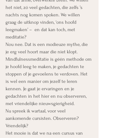
van dat arme, overwerkte brein. We willen 
het niet, zó veel gedachten, die zelfs ’s 
nachts nog komen spoken. We willen 
graag de uitknop vinden, ‘ons hoofd 
leegmaken’ –  en dat kan toch, met 
meditatie?
Nou nee. Dat is een modieuze mythe, die 
je erg veel hoort maar die niet klopt. 
Mindfulnessmeditatie is géén methode om 
je hoofd leeg te maken, je gedachten te 
stoppen of je gevoelens te verdoven. Het 
is wel een manier om jezelf te leren 
kennen. Je gaat je ervaringen en je 
gedachten in het hier en nu observeren, 
met vriendelijke nieuwsgierigheid.
Nu spreek ik wartaal, voor veel 
aankomende cursisten. Observeren? 
Vríendelijk?
Het mooie is dat we na een cursus van 