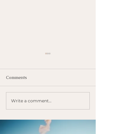
Comments
Radio Gekkenw
Waarom we mediteren
Write a comment...