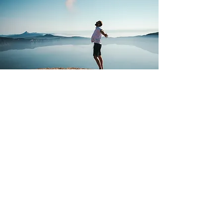
Klaar met piekeren en
verdoven?
Rust in je
hoofdkantoor
Wij geven trainingen in
mindfulness en meditatie voor
beginners, en
verdiepingscursussen in